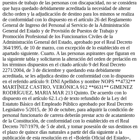
puestos de trabajo de las personas con discapacidad, no se considera
que haya quedado debidamente acreditada la necesidad de alterar
dicho orden y la adjudicación de destino para los mismos se realiza
de conformidad con lo dispuesto en el artículo 26 del Reglamento
General de Ingreso del Personal al Servicio de la Administración
General del Estado y de Provisión de Puestos de Trabajo y
Promoción Profesional de los Funcionarios Civiles de la
Administración General del Estado, aprobado por el Real Decreto
364/1995, de 10 de marzo, con excepción de lo establecido en el
apartado siguiente. Cuarto. A las personas aspirantes que figuran en
la siguiente tabla y solicitaron la alteración del orden de prelación en
los términos dispuestos en el citado artículo 9 del Real Decreto
2271/2004, de 3 de diciembre y quedando esta debidamente
acreditada, se les adjudica destino de conformidad con lo dispuesto
en el referido artículo 9: DNI Apellidos y nombre NOPS **4732**
MARTÍNEZ CASTRO, VERÓNICA 912 **6631** GIMENEZ
RODRÍGUEZ, MARIA MAR 213 Quinto. De acuerdo con lo
dispuesto en el artículo 62.1.c) de texto refundido de la Ley del
Estatuto Básico del Empleado Público aprobado por Real Decreto
Legislativo 5/2015, de 30 de octubre, para adquirir la condición de
personal funcionario de carrera deberán prestar acto de acatamiento
de la Constitución, de conformidad con lo establecido en el Real
Decreto 707/1979, de 5 de abril, y tomar posesión de sus destinos en
el plazo de quince días naturales a partir del día siguiente a la
publicación de esta resolución en el «Boletín Oficial del Estado»,