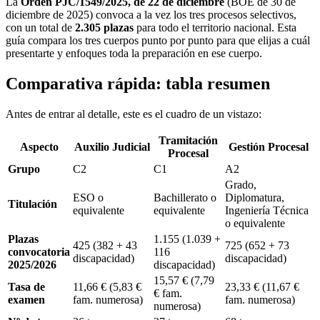
La
Orden PJC/1549/2025, de 22 de diciembre
(BOE de 30 de
diciembre de 2025) convoca a la vez los tres procesos selectivos,
con un total de
2.305 plazas
para todo el territorio nacional. Esta
guía compara los tres cuerpos punto por punto para que elijas a cuál
presentarte y enfoques toda la preparación en ese cuerpo.
Comparativa rápida: tabla resumen
Antes de entrar al detalle, este es el cuadro de un vistazo:
Tramitación
Aspecto
Auxilio Judicial
Gestión Procesal
Procesal
Grupo
C2
C1
A2
Grado,
ESO o
Bachillerato o
Diplomatura,
Titulación
equivalente
equivalente
Ingeniería Técnica
o equivalente
Plazas
1.155 (1.039 +
425 (382 + 43
725 (652 + 73
convocatoria
116
discapacidad)
discapacidad)
2025/2026
discapacidad)
15,57 € (7,79
Tasa de
11,66 € (5,83 €
23,33 € (11,67 €
€ fam.
examen
fam. numerosa)
fam. numerosa)
numerosa)