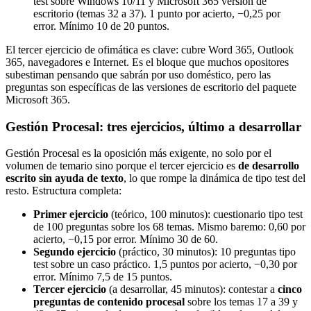
test sobre Windows 10/11 y Microsoft 365 versión de
escritorio (temas 32 a 37). 1 punto por acierto, −0,25 por
error. Mínimo 10 de 20 puntos.
El tercer ejercicio de ofimática es clave: cubre Word 365, Outlook
365, navegadores e Internet. Es el bloque que muchos opositores
subestiman pensando que sabrán por uso doméstico, pero las
preguntas son específicas de las versiones de escritorio del paquete
Microsoft 365.
Gestión Procesal: tres ejercicios, último a desarrollar
Gestión Procesal es la oposición más exigente, no solo por el
volumen de temario sino porque el tercer ejercicio es
de desarrollo
escrito sin ayuda de texto
, lo que rompe la dinámica de tipo test del
resto. Estructura completa:
Primer ejercicio
(teórico, 100 minutos): cuestionario tipo test
de 100 preguntas sobre los 68 temas. Mismo baremo: 0,60 por
acierto, −0,15 por error. Mínimo 30 de 60.
Segundo ejercicio
(práctico, 30 minutos): 10 preguntas tipo
test sobre un caso práctico. 1,5 puntos por acierto, −0,30 por
error. Mínimo 7,5 de 15 puntos.
Tercer ejercicio
(a desarrollar, 45 minutos): contestar a
cinco
preguntas de contenido procesal
sobre los temas 17 a 39 y