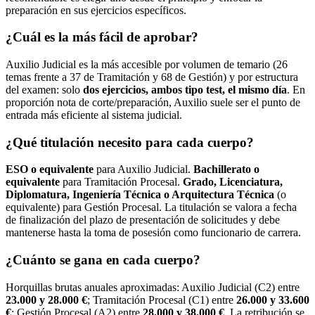
preparación en sus ejercicios específicos.
¿Cuál es la más fácil de aprobar?
Auxilio Judicial es la más accesible por volumen de temario (26
temas frente a 37 de Tramitación y 68 de Gestión) y por estructura
del examen: solo
dos ejercicios, ambos tipo test, el mismo día
. En
proporción nota de corte/preparación, Auxilio suele ser el punto de
entrada más eficiente al sistema judicial.
¿Qué titulación necesito para cada cuerpo?
ESO o equivalente
para Auxilio Judicial.
Bachillerato o
equivalente
para Tramitación Procesal.
Grado, Licenciatura,
Diplomatura, Ingeniería Técnica o Arquitectura Técnica
(o
equivalente) para Gestión Procesal. La titulación se valora a fecha
de finalización del plazo de presentación de solicitudes y debe
mantenerse hasta la toma de posesión como funcionario de carrera.
¿Cuánto se gana en cada cuerpo?
Horquillas brutas anuales aproximadas: Auxilio Judicial (C2) entre
23.000 y 28.000 €
; Tramitación Procesal (C1) entre
26.000 y 33.600
€
; Gestión Procesal (A2) entre
28.000 y 38.000 €
. La retribución se