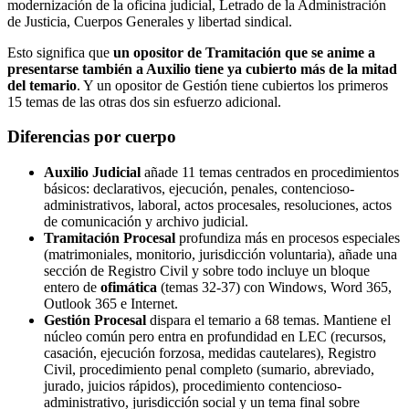
modernización de la oficina judicial, Letrado de la Administración
de Justicia, Cuerpos Generales y libertad sindical.
Esto significa que
un opositor de Tramitación que se anime a
presentarse también a Auxilio tiene ya cubierto más de la mitad
del temario
. Y un opositor de Gestión tiene cubiertos los primeros
15 temas de las otras dos sin esfuerzo adicional.
Diferencias por cuerpo
Auxilio Judicial
añade 11 temas centrados en procedimientos
básicos: declarativos, ejecución, penales, contencioso-
administrativos, laboral, actos procesales, resoluciones, actos
de comunicación y archivo judicial.
Tramitación Procesal
profundiza más en procesos especiales
(matrimoniales, monitorio, jurisdicción voluntaria), añade una
sección de Registro Civil y sobre todo incluye un bloque
entero de
ofimática
(temas 32-37) con Windows, Word 365,
Outlook 365 e Internet.
Gestión Procesal
dispara el temario a 68 temas. Mantiene el
núcleo común pero entra en profundidad en LEC (recursos,
casación, ejecución forzosa, medidas cautelares), Registro
Civil, procedimiento penal completo (sumario, abreviado,
jurado, juicios rápidos), procedimiento contencioso-
administrativo, jurisdicción social y un tema final sobre