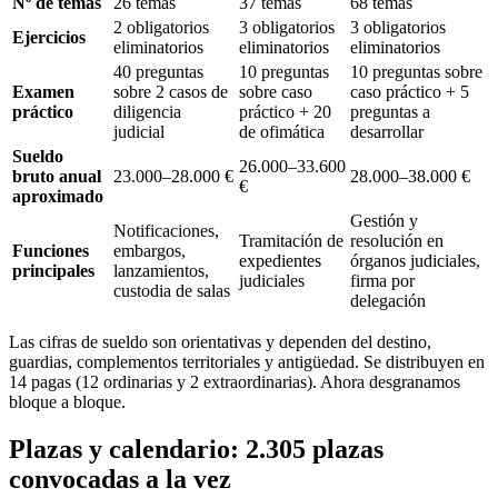
Nº de temas
26 temas
37 temas
68 temas
2 obligatorios
3 obligatorios
3 obligatorios
Ejercicios
eliminatorios
eliminatorios
eliminatorios
40 preguntas
10 preguntas
10 preguntas sobre
Examen
sobre 2 casos de
sobre caso
caso práctico + 5
práctico
diligencia
práctico + 20
preguntas a
judicial
de ofimática
desarrollar
Sueldo
26.000–33.600
bruto anual
23.000–28.000 €
28.000–38.000 €
€
aproximado
Gestión y
Notificaciones,
Tramitación de
resolución en
Funciones
embargos,
expedientes
órganos judiciales,
principales
lanzamientos,
judiciales
firma por
custodia de salas
delegación
Las cifras de sueldo son orientativas y dependen del destino,
guardias, complementos territoriales y antigüedad. Se distribuyen en
14 pagas (12 ordinarias y 2 extraordinarias). Ahora desgranamos
bloque a bloque.
Plazas y calendario: 2.305 plazas
convocadas a la vez