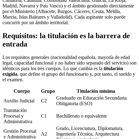
Cantabria, Cataluña, Comunidad Valenciana, Galicia, La Rioja,
Madrid, Navarra y País Vasco) y el ámbito gestionado directamente
por el Ministerio (Albacete, Burgos, Cáceres, Ceuta, Melilla,
Murcia, Islas Baleares y Valladolid). Cada aspirante solo puede
concurrir por un ámbito territorial.
Requisitos: la titulación es la barrera de
entrada
Los requisitos generales (nacionalidad española, mayoría de edad
legal, capacidad funcional y no haber sido separado del servicio) son
idénticos para los tres cuerpos. Lo que cambia es la
titulación
exigida
, que define el grupo del funcionario y, por tanto, el sueldo y
el examen.
Cuerpo
Grupo
Titulación mínima
Graduado en Educación Secundaria
Auxilio Judicial
C2
Obligatoria (ESO)
Tramitación
Procesal y
C1
Bachillerato o equivalente
Administrativa
Grado, Licenciatura, Diplomatura,
Gestión Procesal
A2
Ingeniería Técnica, Arquitectura
y Administrativa