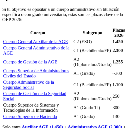
Si tu objetivo es opositar a un cuerpo administrativo sin titulación
específica o con grado universitario, estas son las plazas clave de la
OEP 2026:
Plazas
Cuerpo
Subgrupo
2026
Cuerpo General Auxiliar de la AGE
C2 (ESO)
1.450
Cuerpo General Administrativo de la
C1 (Bachillerato/FP)
2.300
AGE
A2
Cuerpo de Gestión de la AGE
1.255
(Diplomatura/Grado)
Cuerpo Superior de Administradores
A1 (Grado)
~300
Civiles del Estado
Cuerpo Administrativo de la
C1 (Bachillerato/FP)
1.100
Seguridad Social
Cuerpo de Gestión de la Seguridad
A2
250
Social
(Diplomatura/Grado)
Cuerpo Superior de Sistemas y
A1 (Grado TI)
300
Tecnologías de la Información
Cuerpo Superior de Hacienda
A1 (Grado)
130
Solo entre
Auxiliar AGE (1.450)
+
Administrativo AGE (2.300)
+