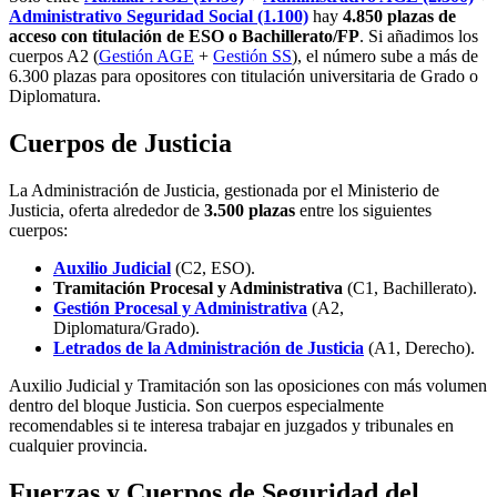
Administrativo Seguridad Social (1.100)
hay
4.850 plazas de
acceso con titulación de ESO o Bachillerato/FP
. Si añadimos los
cuerpos A2 (
Gestión AGE
+
Gestión SS
), el número sube a más de
6.300 plazas para opositores con titulación universitaria de Grado o
Diplomatura.
Cuerpos de Justicia
La Administración de Justicia, gestionada por el Ministerio de
Justicia, oferta alrededor de
3.500 plazas
entre los siguientes
cuerpos:
Auxilio Judicial
(C2, ESO).
Tramitación Procesal y Administrativa
(C1, Bachillerato).
Gestión Procesal y Administrativa
(A2,
Diplomatura/Grado).
Letrados de la Administración de Justicia
(A1, Derecho).
Auxilio Judicial y Tramitación son las oposiciones con más volumen
dentro del bloque Justicia. Son cuerpos especialmente
recomendables si te interesa trabajar en juzgados y tribunales en
cualquier provincia.
Fuerzas y Cuerpos de Seguridad del