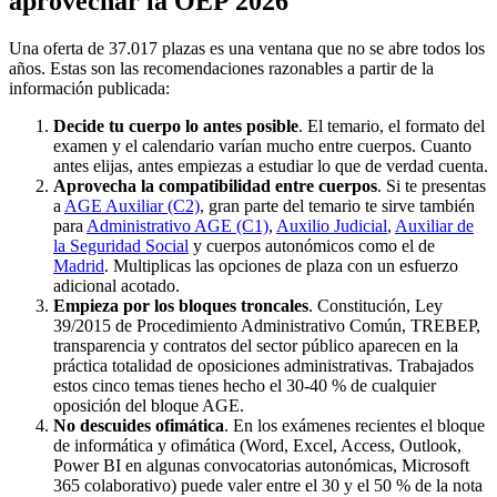
aprovechar la OEP 2026
Una oferta de 37.017 plazas es una ventana que no se abre todos los
años. Estas son las recomendaciones razonables a partir de la
información publicada:
Decide tu cuerpo lo antes posible
. El temario, el formato del
examen y el calendario varían mucho entre cuerpos. Cuanto
antes elijas, antes empiezas a estudiar lo que de verdad cuenta.
Aprovecha la compatibilidad entre cuerpos
. Si te presentas
a
AGE Auxiliar (C2)
, gran parte del temario te sirve también
para
Administrativo AGE (C1)
,
Auxilio Judicial
,
Auxiliar de
la Seguridad Social
y cuerpos autonómicos como el de
Madrid
. Multiplicas las opciones de plaza con un esfuerzo
adicional acotado.
Empieza por los bloques troncales
. Constitución, Ley
39/2015 de Procedimiento Administrativo Común, TREBEP,
transparencia y contratos del sector público aparecen en la
práctica totalidad de oposiciones administrativas. Trabajados
estos cinco temas tienes hecho el 30-40 % de cualquier
oposición del bloque AGE.
No descuides ofimática
. En los exámenes recientes el bloque
de informática y ofimática (Word, Excel, Access, Outlook,
Power BI en algunas convocatorias autonómicas, Microsoft
365 colaborativo) puede valer entre el 30 y el 50 % de la nota